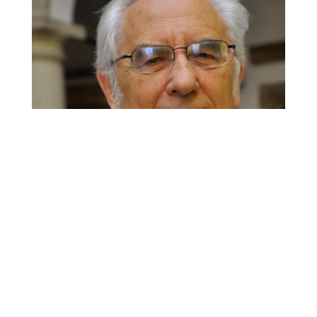
АНДРІЙ СОДОМОРА
– в одній особі класичний
гуманітарний університет з розгорнутою
програмою культивування знань на ціннісній
платформі етики і духовності. Письменник,
перекладач, дослідник та інтерпретатор