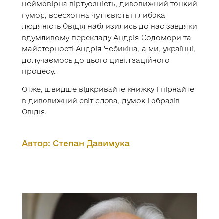
неймовірна віртуозність, дивовижний тонкий
гумор, всеохопна чуттєвість і глибока
людяність Овідія наблизились до нас завдяки
вдумливому перекладу Андрія Содомори та
майстерності Андрія Чебикіна, а ми, українці,
долучаємось до цього цивілізаційного
процесу.
Отже, швидше відкривайте книжку і пірнайте
в дивовижний світ слова, думок і образів
Овідія.
Автор: Степан Давимука