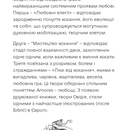
найвиразнішим системним проявам любові.
Перша – «Любовні елегії» – відповідає
зародженню почуття кохання, його еволюції
«в собі», що супроводжується могутньою
духовною мобілізацією, творчим злетом.
Друга – “Мистецтво кохання” – відповідає
стадії повної взаємності двох, захоплених
одне одним, коли важливим є вміння кохати.
Третя пов’язана з розривом, болем і
стражданнями – «Ліки від кохання», якими є
вигадлива, чарівна, жартівлива, весела
любовна гра. Ці твори об’єднані спільним
поняттям: Amores – любощі. З появою
друкованої книжки, твори Овідія, стали
одними з найчастіше ілюстрованих (після
Біблії) в Європі.