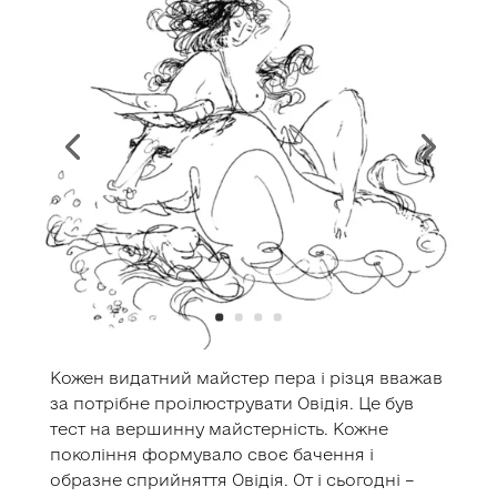
Кожен видатний майстер пера і різця вважав
за потрібне проілюструвати Овідія. Це був
тест на вершинну майстерність. Кожне
покоління формувало своє бачення і
образне сприйняття Овідія. От і сьогодні –