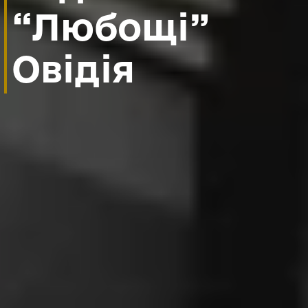
“Любощі”
Овідія